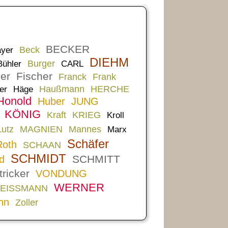
BECKER
Beck
yer
DIEHM
Burger
Bühler
CARL
er
Fischer
Franck
Frank
Haußmann
HERCHE
er
Häge
Honold
Huber
JUNG
KÖNIG
Kraft
KRIEG
Kroll
Lutz
MAGNIEN
Mannes
Marx
Schäfer
Roth
SCHAAN
SCHMIDT
SCHMITT
d
tricker
VONDUNG
WERNER
EISSMANN
nn
Zoller