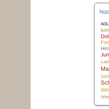
Na
ADL
BI
Dol
Fre
Hin
Jun
Laib
Ma
Sch
Sc
WA
Wie