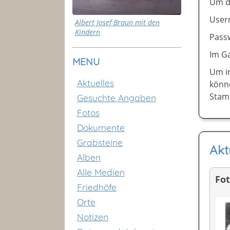
Um di
User
Albert Josef Braun mit den
Kindern
Pass
Im G
MENU
Um in
Aktuelles
könn
Stam
Gesuchte Angaben
Fotos
Dokumente
Grabsteine
Akt
Alben
Alle Medien
Fo
Friedhöfe
Orte
Notizen