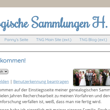
ogische Sammlungen H. 
Panny's Seite
TNG Main Site (ext.)
TNG Blog (ext.)
lkommen!
lden
|
Benutzerkennung beantragen
kommen auf der Einstiegsseite meiner genealogischen Samm
vielen Jahren Recherchearbeit zu meinen Vorfahren und der
forschung verfallen ist, weiß, dass man nie fertig wird.
nen habe ich eigentlich mit meiner eigenen Familie. Doch w