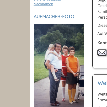
Nachnamen
Gesch
Famil
AUFMACHER-FOTO
Pers
Diese
Auf 
Kont
We
Weit
Speye