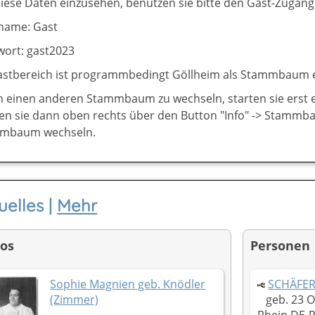
ese Daten einzusehen, benutzen sie bitte den Gast-Zugang
name: Gast
wort: gast2023
astbereich ist programmbedingt Göllheim als Stammbaum ei
 einen anderen Stammbaum zu wechseln, starten sie erst ei
en sie dann oben rechts über den Button "Info" -> Stamm
mbaum wechseln.
uelles |
Mehr
tos
Personen
Sophie Magnien geb. Knödler
SCHÄFER,
(Zimmer)
geb. 23 O