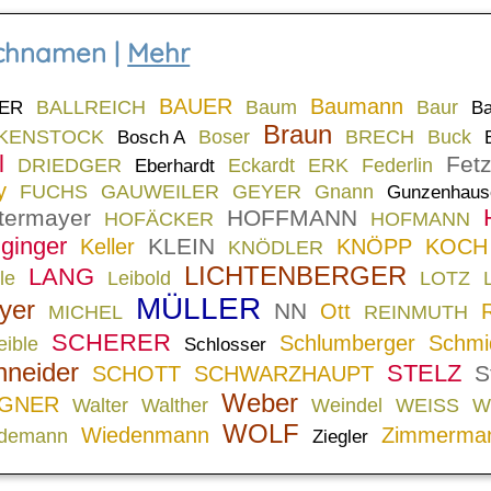
chnamen |
Mehr
BAUER
Baumann
BALLREICH
Baum
Baur
ER
Ba
Braun
RKENSTOCK
Boser
BRECH
Buck
Bosch A
l
Fetz
DRIEDGER
Eckardt
ERK
Federlin
Eberhardt
y
FUCHS
GAUWEILER
GEYER
Gnann
Gunzenhaus
termayer
HOFFMANN
HOFÄCKER
HOFMANN
ginger
KLEIN
Keller
KNÖPP
KOCH
KNÖDLER
LICHTENBERGER
LANG
le
Leibold
LOTZ
MÜLLER
yer
NN
Ott
MICHEL
REINMUTH
SCHERER
Schlumberger
Schmi
eible
Schlosser
hneider
STELZ
S
SCHOTT
SCHWARZHAUPT
Weber
GNER
Walter
Walther
Weindel
WEISS
W
WOLF
Wiedenmann
Zimmerma
demann
Ziegler