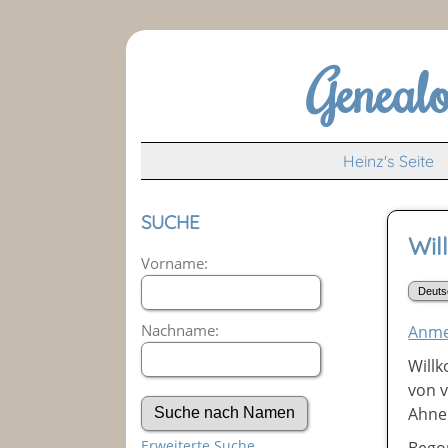
Geneal
Heinz's Seite
SUCHE
Wil
Vorname:
Nachname:
Anme
Will
von 
Ahnen
Erweiterte Suche
Begon