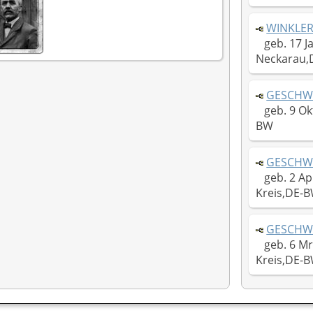
WINKLER,
geb. 17 J
Neckarau,
GESCHWI
geb. 9 Ok
BW
GESCHWI
geb. 2 Apr
Kreis,DE-
GESCHWI
geb. 6 Mrz
Kreis,DE-