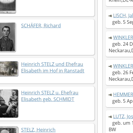
Rhein,DE-
LISCH, J
geb. 5 Se
SCHÄFER, Richard
WINKLER,
geb. 24 D
Neckarau,
Heinrich STELZ und Ehefrau
WINKLER
Elisabeth im Hof in Ranstadt
geb. 26 F
Neckarau,
Heinrich STELZ u. Ehefrau
HEMMER,
Elisabeth geb. SCHMIDT
geb. 5 Apr
LUTZ, Jo
geb. um 1
BW
STELZ, Heinrich